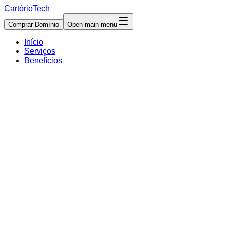
Cartório
Tech
Comprar Domínio
Open main menu
Início
Serviços
Benefícios
seucartorio.com.br
SC
Seu Cartório
INÍCIO
SERVIÇOS
CERTIDÕES
CONTATO