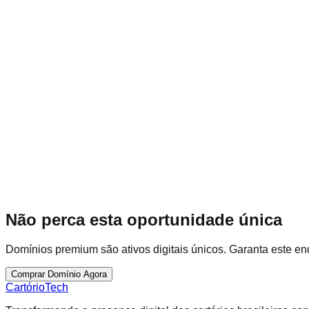
cartorio-digital.com.br
Área de Serviços Digitais
Status: Online
Não perca esta oportunidade única
Domínios premium são ativos digitais únicos. Garanta este end
Comprar Domínio Agora
Cartório
Tech