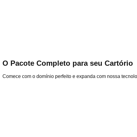
ATENDIMENTO ONLINE
Agilidade e Segurança
no seu Registro
Solicite certidões, agende atendimentos e consulte processos
Solicitar Certidão
Fale Conosco
Cartório Digital
O Pacote Completo para seu
Cartório
Comece com o domínio perfeito e expanda com nossa tecnolo