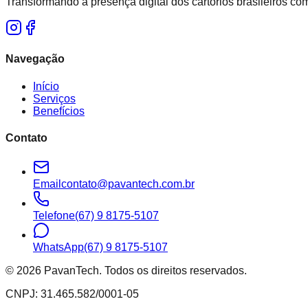
Transformando a presença digital dos cartórios brasileiros co
Navegação
Início
Serviços
Benefícios
Contato
Email
contato@pavantech.com.br
Telefone
(67) 9 8175-5107
WhatsApp
(67) 9 8175-5107
© 2026 PavanTech. Todos os direitos reservados.
CNPJ: 31.465.582/0001-05